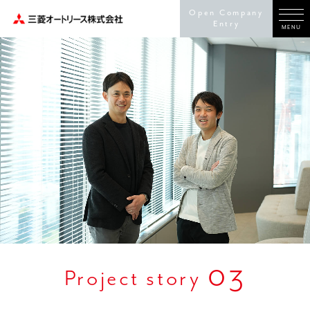
Open Company
Entry
MENU
03
Project story