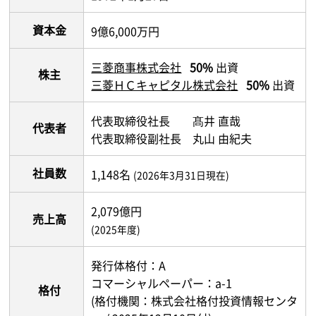
資本金
9億6,000万円
三菱商事株式会社
50%
出資
株主
三菱ＨＣキャピタル株式会社
50%
出資
代表取締役社長 髙井 直哉
代表者
代表取締役副社長 丸山 由紀夫
社員数
1,148名
(2026年3月31日現在)
2,079億円
売上高
(2025年度)
発行体格付：A
コマーシャルペーパー：a-1
格付
(格付機関：株式会社格付投資情報センタ