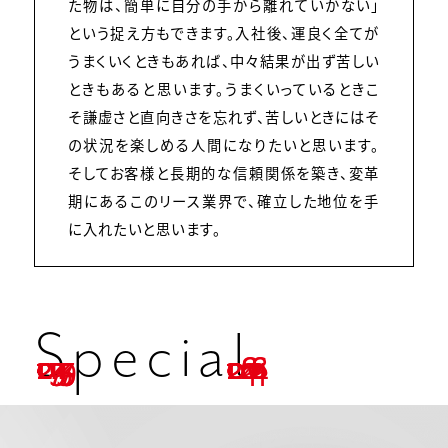
た物は、簡単に自分の手から離れていかない」
という捉え方もできます。入社後、運良く全てが
うまくいくときもあれば、中々結果が出ず苦しい
ときもあると思います。うまくいっているときこ
そ謙虚さと直向きさを忘れず、苦しいときにはそ
の状況を楽しめる人間になりたいと思います。
そしてお客様と長期的な信頼関係を築き、変革
期にあるこのリース業界で、確立した地位を手
に入れたいと思います。
Special
01
03
05
07
09
11
13
15
17
19
21
23
02
04
06
08
10
12
14
16
18
20
22
N.M.
A.A.
A.N.
K.H.
M.T.
M.Y.
K.S.
H.Y.
H.T.
Y.S.
T.E.
I.I.
M.O.
K.M.
R.O.
A.K.
M.Y.
Y.W.
N.S.
S.A.
D.S.
Y.K.
T.E.